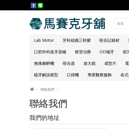
Lab Motor
牙科組織三秒膠
咬合記錄材
口腔外科拔牙器械
根管治療
OD補牙
假
無痛麻醉機
咬合器
放大鏡
成型片
電
植牙解說模型
口掃機
專業醫療服飾
各式
聯絡我們
聯絡我們
我們的地址