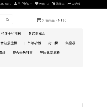
738-8810
用戶資訊
收藏 (0)
購物車
去結帳
0 項商品 - NT$0
植牙手術器械
各式器械盒
超音波震盪機
口外噴砂機
封口機
集塵器
鑽針
咬合學教科書
光固化基底板