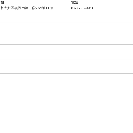
牙舖
電話
北市大安區復興南路二段268號11樓
02-2738-8810