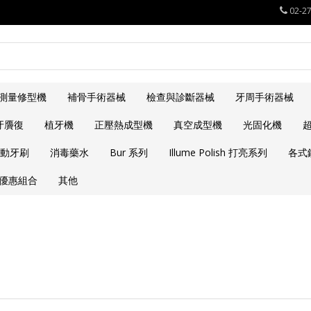
02-2
測量修型機
補骨手術器械
檢查與診斷器械
牙周手術器械
牙贗復
植牙機
正壓熱成型機
真空成型機
光固化機
動牙刷
消毒藥水
Bur 系列
Illume Polish 打亮系列
各式
優惠組合
其他